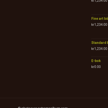
kr
1,234.00
Fine art b
kr
1,234.00
Standard 
kr
1,234.00
E-bok
kr
0.00