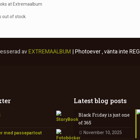
books at Extremaalbum
 out of stock.
resserad av
EXTREMAALBUM
| Photoever
, vänta inte
REG
ter
Latest blog posts
k
Black Friday is just one
of 365
November 10, 2025
r med passepartout