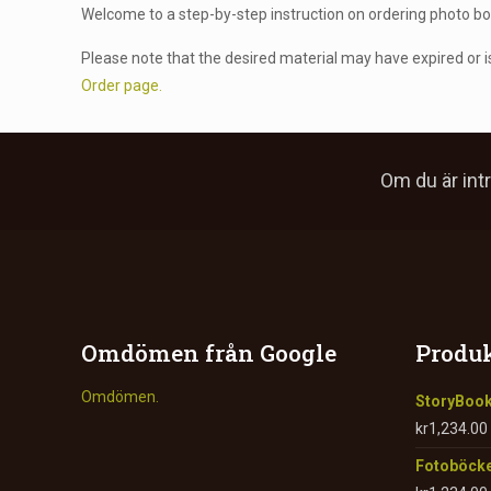
Welcome to a step-by-step instruction on ordering photo 
Please note that the desired material may have expired or is
Order page.
Om du är int
Omdömen från Google
Produk
Omdömen.
StoryBoo
kr
1,234.00
Fotoböcke