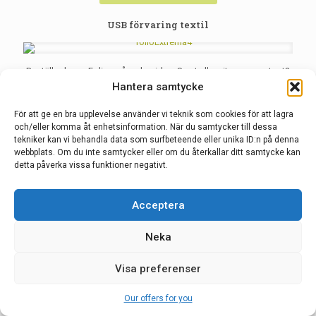
USB förvaring textil
Beställa dessa Folios på ordersidan. Svart eller vit passepartout?
Hantera samtycke
Gift Folie en presentation
För att ge en bra upplevelse använder vi teknik som cookies för att lagra
och/eller komma åt enhetsinformation. När du samtycker till dessa
tekniker kan vi behandla data som surfbeteende eller unika ID:n på denna
Välj ditt USB för din förvaring
webbplats. Om du inte samtycker eller om du återkallar ditt samtycke kan
detta påverka vissa funktioner negativt.
Vi har många modeller och kapacitet på våra USB Vi säljer inte
Acceptera
lösa USB.
Neka
Inspiration USB. hitta din favvorit
Visa preferenser
Plexi en möjlighet
Our offers for you