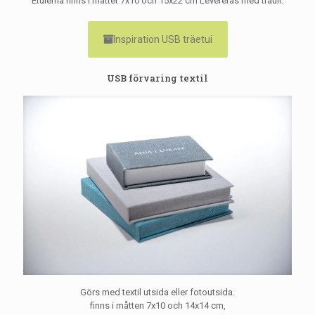
Etuierna finns i måttet 7x10 och 15x22 cm Levereras med träull.
Inspiration USB träetui
USB förvaring textil
Görs med textil utsida eller fotoutsida.
finns i måtten 7x10 och 14x14 cm,