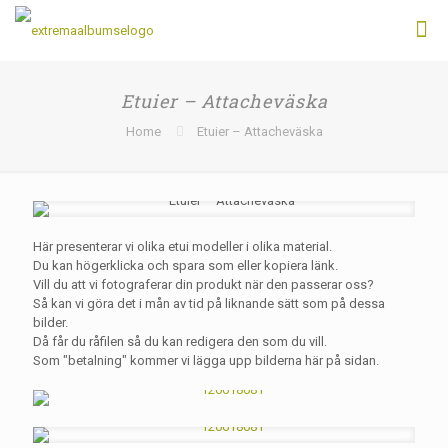
Etuier – Attacheväska
Home
Etuier – Attacheväska
Här presenterar vi olika etui modeller i olika material.
Du kan högerklicka och spara som eller kopiera länk.
Vill du att vi fotograferar din produkt när den passerar oss?
Så kan vi göra det i mån av tid på liknande sätt som på dessa
bilder.
SÄKER FÖRVARING
Då får du råfilen så du kan redigera den som du vill.
Till Ordersidan
Som "betalning" kommer vi lägga upp bilderna här på sidan.