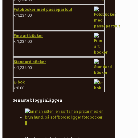
Fotoböcker med passepartout
kr
1,234.00
Fine art böcker
kr
1,234.00
Standard böcker
kr
1,234.00
E-bok
kr
0.00
Senaste blogginläggen
0