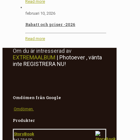
Read more
februari 10, 2026
Rabatt och priser -2026
Read more
Om du är intresserad av
EXTREMAALBUM
| Photoever
, vänta
inte
REGISTRERA NU!
Omdömen från Google
Omdömen.
Produkter
StoryBook
kr
1,234.00