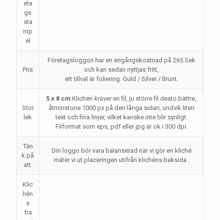
eta
gs
stä
mp
el
Företagsloggon har en engångskostnad på 265 Sek
Pris
och kan sedan nyttjas fritt,
ett tillval är foliering. Guld / Silver / Brunt.
5 x 8 cm
Klichén kräver en fil, ju större fil desto bättre,
Stor
åtminstone 1000 px på den långa sidan, undvik liten
lek
text och fina linjer, vilket kanske inte blir synligt.
Filformat som eps, pdf eller jpg är ok i 300 dpi.
Tän
Din loggo bör vara balanserad när vi gör en kliché
k på
mäter vi ut placeringen utifrån klichéns baksida .
att.
Klic
hén
s
fra