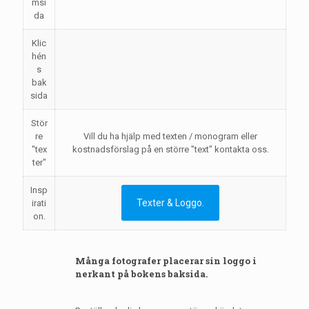
msi
da
Klic
hén
s
bak
sida
Stör
re
Vill du ha hjälp med texten / monogram eller
"tex
kostnadsförslag på en större "text" kontakta oss.
ter"
Insp
Texter & Loggo.
irati
on.
Många fotografer placerar sin loggo i
nerkant på bokens baksida.