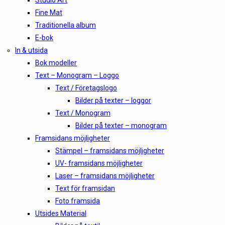
Studio Art
Fine Mat
Traditionella album
E-bok
In & utsida
Bok modeller
Text – Monogram – Loggo
Text / Företagslogo
Bilder på texter – loggor
Text / Monogram
Bilder på texter – monogram
Framsidans möjligheter
Stämpel – framsidans möjligheter
UV- framsidans möjligheter
Laser – framsidans möjligheter
Text för framsidan
Foto framsida
Utsides Material