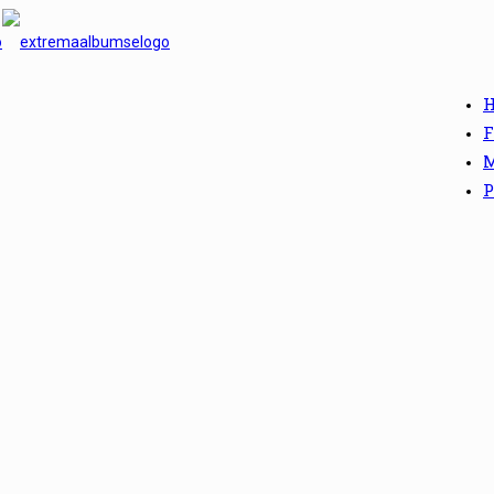
F
M
P