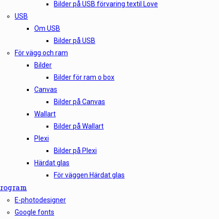
Bilder på USB förvaring textil Love
USB
Om USB
Bilder på USB
För vägg och ram
Bilder
Bilder för ram o box
Canvas
Bilder på Canvas
Wallart
Bilder på Wallart
Plexi
Bilder på Plexi
Härdat glas
För väggen Härdat glas
rogram
E-photodesigner
Google fonts