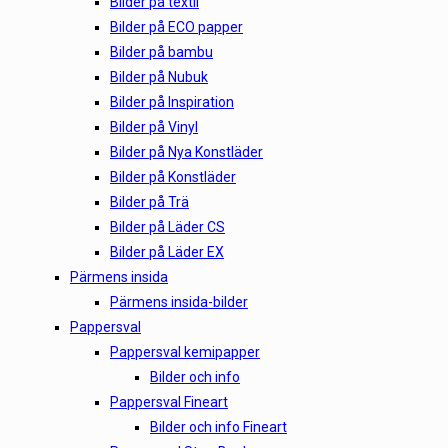
Bilder på textil
Bilder på ECO papper
Bilder på bambu
Bilder på Nubuk
Bilder på Inspiration
Bilder på Vinyl
Bilder på Nya Konstläder
Bilder på Konstläder
Bilder på Trä
Bilder på Läder CS
Bilder på Läder EX
Pärmens insida
Pärmens insida-bilder
Pappersval
Pappersval kemipapper
Bilder och info
Pappersval Fineart
Bilder och info Fineart