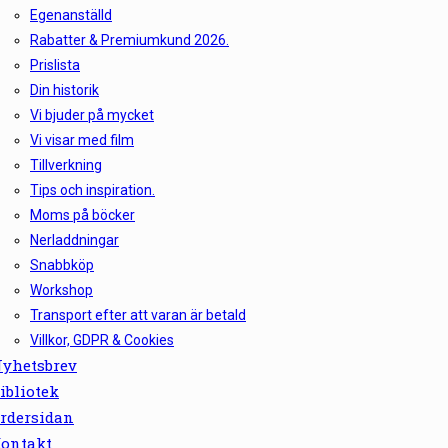
Egenanställd
Rabatter & Premiumkund 2026.
Prislista
Din historik
Vi bjuder på mycket
Vi visar med film
Tillverkning
Tips och inspiration.
Moms på böcker
Nerladdningar
Snabbköp
Workshop
Transport efter att varan är betald
Villkor, GDPR & Cookies
yhetsbrev
ibliotek
rdersidan
ontakt