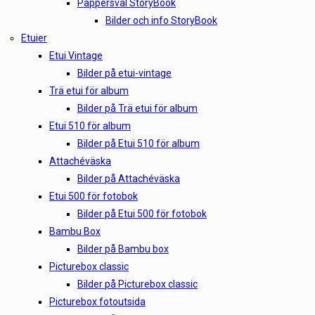
Pappersval StoryBook
Bilder och info StoryBook
Etuier
Etui Vintage
Bilder på etui-vintage
Trä etui för album
Bilder på Trä etui för album
Etui 510 för album
Bilder på Etui 510 för album
Attachéväska
Bilder på Attachéväska
Etui 500 för fotobok
Bilder på Etui 500 för fotobok
Bambu Box
Bilder på Bambu box
Picturebox classic
Bilder på Picturebox classic
Picturebox fotoutsida