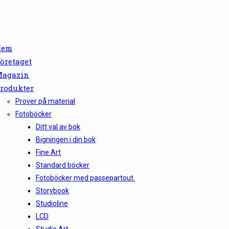
Hem
öretaget
agazin
rodukter
Prover på material
Fotoböcker
Ditt val av bok
Bigningen i din bok
Fine Art
Standard böcker
Fotoböcker med passepartout.
Storybook
Studioline
LCD