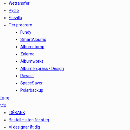
Wetransfer
Pydio
Filezilla
Fler program
Fundy
SmartAlbums
Albumstomp
Zalamo
Albumworks
Album Express / Design
Rawsie
SpaceSaver
Polarbackup
logg
nfo
IDÉBANK
Beställ – steg för steg
Vi designar åt dig