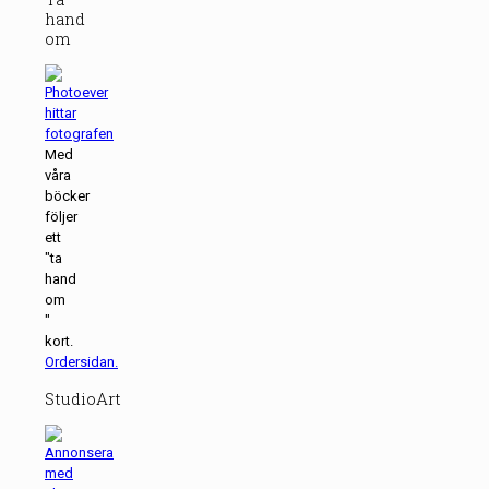
hand
om
Med
våra
böcker
följer
ett
"ta
hand
om
"
kort.
Ordersidan.
StudioArt