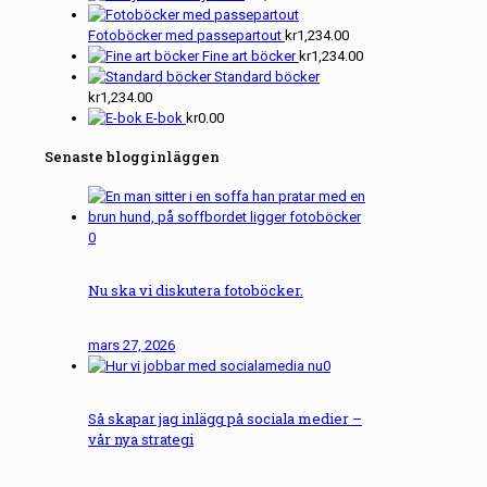
Fotoböcker med passepartout
kr
1,234.00
Fine art böcker
kr
1,234.00
Standard böcker
kr
1,234.00
E-bok
kr
0.00
Senaste blogginläggen
0
Nu ska vi diskutera fotoböcker.
mars 27, 2026
0
Så skapar jag inlägg på sociala medier –
vår nya strategi