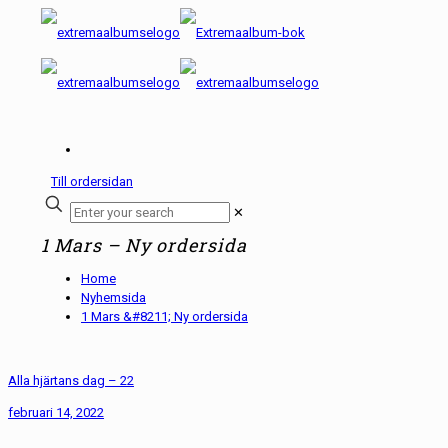
Till ordersidan
✕
1 Mars – Ny ordersida
Home
Nyhemsida
1 Mars &#8211; Ny ordersida
Alla hjärtans dag – 22
februari 14, 2022