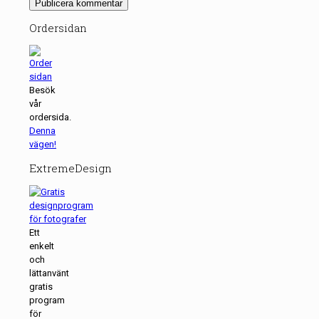
Ordersidan
Besök
vår
ordersida.
Denna
vägen!
ExtremeDesign
Ett
enkelt
och
lättanvänt
gratis
program
för