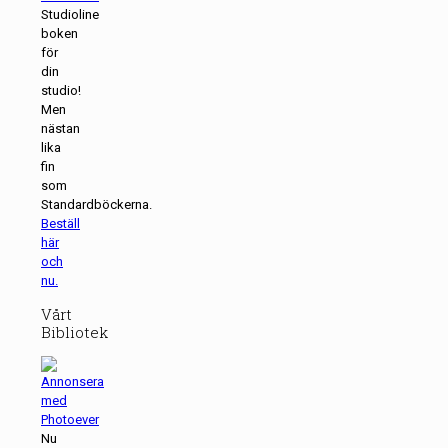
Studioline
boken
för
din
studio!
Men
nästan
lika
fin
som
Standardböckerna.
Beställ
här
och
nu.
Vårt
Bibliotek
Nu