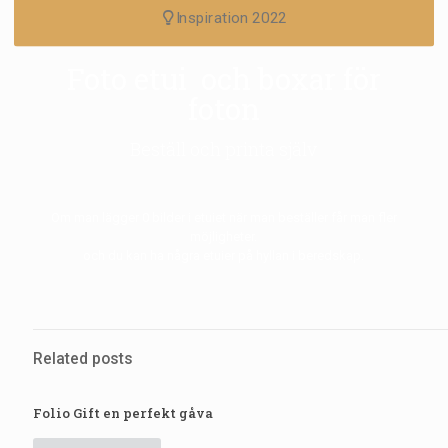
Inspiration 2022
Foto etui och boxar för
foton
Beställ och printa själv
Om man lägger 0 bilder i etuiet när man beställer får man fler
möjligheter.
och du kan ha några etuier på hyllan i beredskap.
Related posts
Folio Gift en perfekt gåva