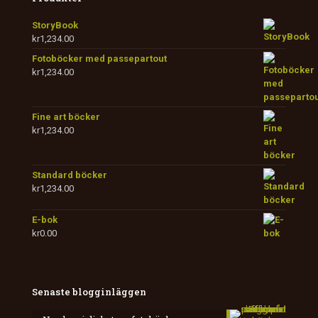
StoryBook
kr
1,234.00
Fotoböcker med passepartout
kr
1,234.00
Fine art böcker
kr
1,234.00
Standard böcker
kr
1,234.00
E-bok
kr
0.00
Senaste blogginläggen