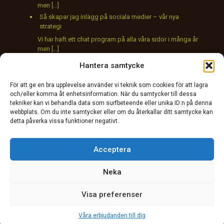
men […]
Så skapar jag inlägg på sociala medier – vår nya
strategi
Vi har haft ett chat program på alla våra sidor i många år
men […]
Ny chat på våra sidor
Hantera samtycke
Vi har haft ett chat program på alla våra sidor i många år
men […]
För att ge en bra upplevelse använder vi teknik som cookies för att lagra
och/eller komma åt enhetsinformation. När du samtycker till dessa
tekniker kan vi behandla data som surfbeteende eller unika ID:n på denna
webbplats. Om du inte samtycker eller om du återkallar ditt samtycke kan
detta påverka vissa funktioner negativt.
Acceptera
Neka
© photoever.extremaalbum.com
Visa preferenser
Våra erbjudanden till dig