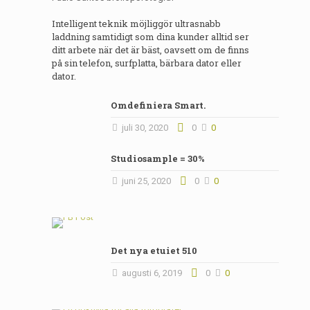
Intelligent teknik möjliggör ultrasnabb
laddning samtidigt som dina kunder alltid ser
ditt arbete när det är bäst, oavsett om de finns
på sin telefon, surfplatta, bärbara dator eller
dator.
Omdefiniera Smart.
juli 30, 2020
0
0
Studiosample = 30%
juni 25, 2020
0
0
Det nya etuiet 510
augusti 6, 2019
0
0