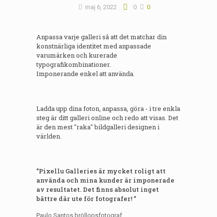
maj 6, 2022
0
0
Anpassa varje galleri så att det matchar din
konstnärliga identitet med anpassade
varumärken och kurerade
typografikombinationer.
Imponerande enkel att använda.
Ladda upp dina foton, anpassa, göra - i tre enkla
steg är ditt galleri online och redo att visas. Det
är den mest "raka" bildgalleri designen i
världen.
”Pixellu Galleries är mycket roligt att
använda och mina kunder är imponerade
av resultatet. Det finns absolut inget
bättre där ute för fotografer! ”
Paulo Santos bröllopsfotograf