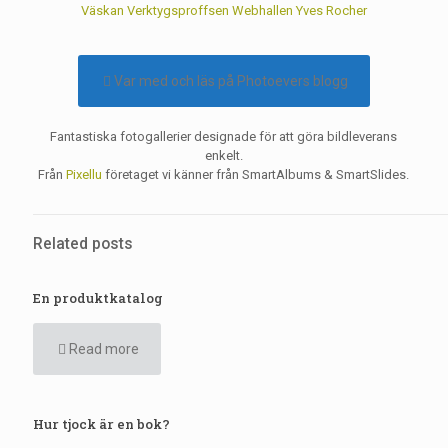
Väskan
Verktygsproffsen
Webhallen
Yves Rocher
Var med och läs på Photoevers blogg
Fantastiska fotogallerier designade för att göra bildleverans
enkelt.
Från
Pixellu
företaget vi känner från SmartAlbums & SmartSlides.
Related posts
En produktkatalog
Read more
Hur tjock är en bok?