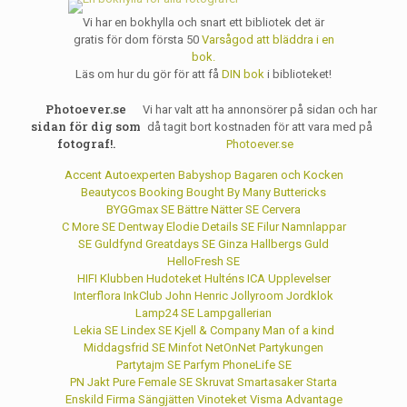
Vi har en bokhylla och snart ett bibliotek det är
gratis för dom första 50
Varsågod att bläddra i en
bok.
Läs om hur du gör för att få
DIN bok
i biblioteket!
Photoever.se
Vi har valt att ha annonsörer på sidan och har
sidan för dig som
då tagit bort kostnaden för att vara med på
fotograf!.
Photoever.se
Accent
Autoexperten
Babyshop
Bagaren och Kocken
Beautycos
Booking
Bought By Many
Buttericks
BYGGmax SE
Bättre Nätter SE
Cervera
C More SE
Dentway
Elodie Details SE
Filur Namnlappar
SE
Guldfynd
Greatdays SE
Ginza
Hallbergs Guld
HelloFresh SE
HIFI Klubben
Hudoteket
Hulténs
ICA Upplevelser
Interflora
InkClub
John Henric
Jollyroom
Jordklok
Lamp24 SE
Lampgallerian
Lekia SE
Lindex SE
Kjell & Company
Man of a kind
Middagsfrid SE
Minfot
NetOnNet
Partykungen
Partytajm SE
Parfym
PhoneLife SE
PN Jakt
Pure Female SE
Skruvat
Smartasaker
Starta
Enskild Firma
Sängjätten
Vinoteket
Visma Advantage