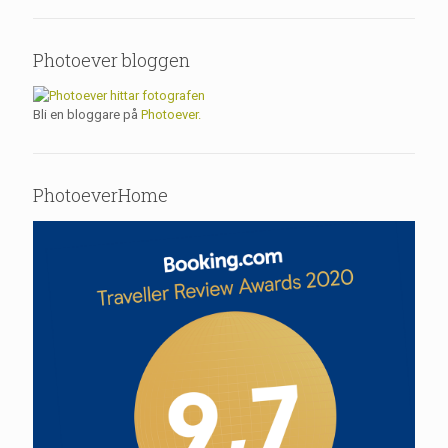
Photoever bloggen
Bli en bloggare på
Photoever.
PhotoeverHome