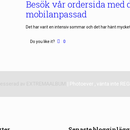
Besök vår ordersida med d
mobilanpassad
Det har varit en intensiv sommar och det har hänt mycket i 
Do you like it?
0
resserad av
EXTREMAALBUM
| Photoever
, vänta inte
REG
ter
Senaste blogginläg