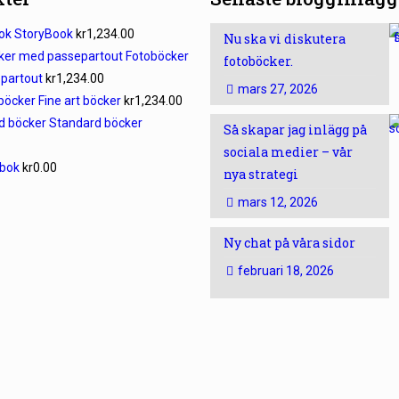
StoryBook
kr
1,234.00
Nu ska vi diskutera
Fotoböcker
fotoböcker.
partout
kr
1,234.00
mars 27, 2026
Fine art böcker
kr
1,234.00
Standard böcker
Så skapar jag inlägg på
sociala medier – vår
-bok
kr
0.00
nya strategi
mars 12, 2026
Ny chat på våra sidor
februari 18, 2026