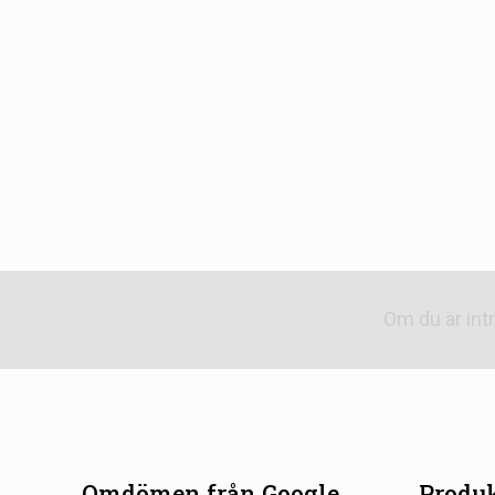
Om du är int
Omdömen från Google
Produk