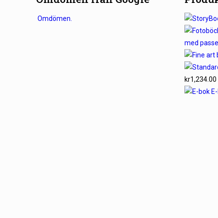
Omdömen.
med passe
kr
1,234.00
E