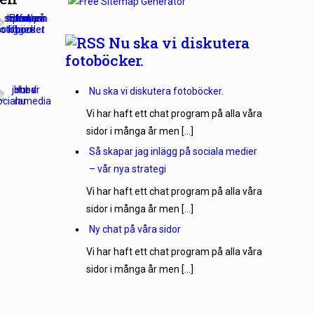
Nu ska vi diskutera
fotoböcker.
0
Nu ska vi diskutera fotoböcker.
Vi har haft ett chat program på alla våra
0
sidor i många år men […]
Så skapar jag inlägg på sociala medier
– vår nya strategi
Vi har haft ett chat program på alla våra
sidor i många år men […]
0
Ny chat på våra sidor
Vi har haft ett chat program på alla våra
sidor i många år men […]