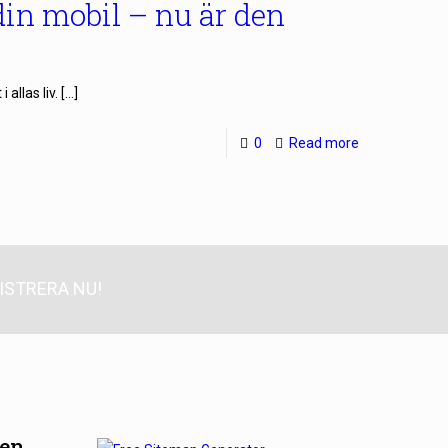
in mobil – nu är den
allas liv.
[…]
0
Read more
ISTRERA NU!
gen