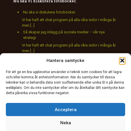
Nu ska vi diskutera fotoböcker.
Nu ska vi diskutera fotoböcker.
Vi har haft ett chat program på alla våra sidor i många år
men […]
Så skapar jag inlägg på sociala medier – vår nya
strategi
Vi har haft ett chat program på alla våra sidor i många år
men […]
Ny chat på våra sidor
Hantera samtycke
Vi har haft ett chat program på alla våra sidor i många år
men […]
För att ge en bra upplevelse använder vi teknik som cookies för att lagra
och/eller komma åt enhetsinformation. När du samtycker till dessa
tekniker kan vi behandla data som surfbeteende eller unika ID:n på denna
webbplats. Om du inte samtycker eller om du återkallar ditt samtycke kan
detta påverka vissa funktioner negativt.
Acceptera
Neka
© photoever.extremaalbum.com