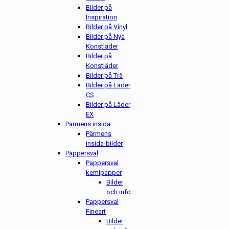
Bilder på
Inspiration
Bilder på Vinyl
Bilder på Nya
Konstläder
Bilder på
Konstläder
Bilder på Trä
Bilder på Läder
CS
Bilder på Läder
EX
Pärmens insida
Pärmens
insida-bilder
Pappersval
Pappersval
kemipapper
Bilder
och info
Pappersval
Fineart
Bilder