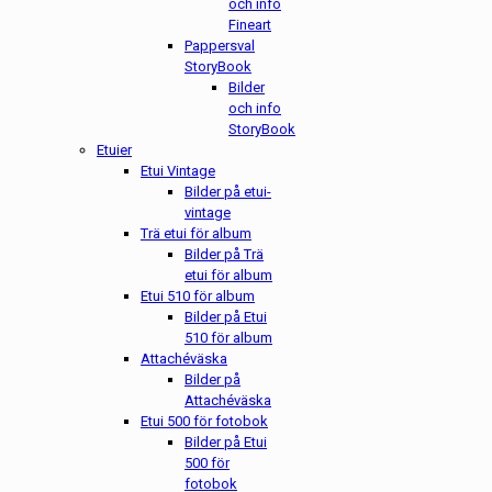
och info
Fineart
Pappersval
StoryBook
Bilder
och info
StoryBook
Etuier
Etui Vintage
Bilder på etui-
vintage
Trä etui för album
Bilder på Trä
etui för album
Etui 510 för album
Bilder på Etui
510 för album
Attachéväska
Bilder på
Attachéväska
Etui 500 för fotobok
Bilder på Etui
500 för
fotobok