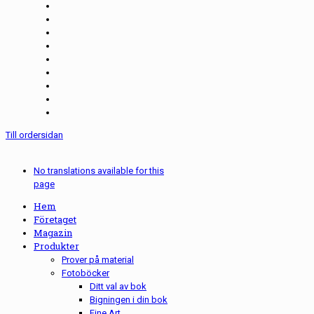
Till ordersidan
No translations available for this
page
Hem
Företaget
Magazin
Produkter
Prover på material
Fotoböcker
Ditt val av bok
Bigningen i din bok
Fine Art