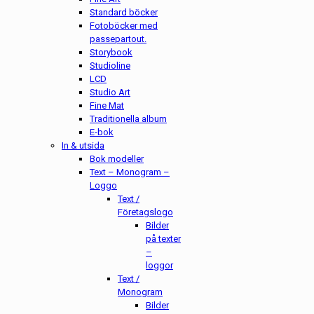
Standard böcker
Fotoböcker med
passepartout.
Storybook
Studioline
LCD
Studio Art
Fine Mat
Traditionella album
E-bok
In & utsida
Bok modeller
Text – Monogram –
Loggo
Text /
Företagslogo
Bilder
på texter
–
loggor
Text /
Monogram
Bilder