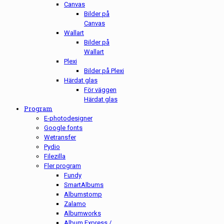
Canvas
Bilder på
Canvas
Wallart
Bilder på
Wallart
Plexi
Bilder på Plexi
Härdat glas
För väggen
Härdat glas
Program
E-photodesigner
Google fonts
Wetransfer
Pydio
Filezilla
Fler program
Fundy
SmartAlbums
Albumstomp
Zalamo
Albumworks
Album Express /