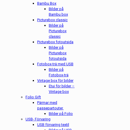
Bambu Box
Bilder på
Bambu box
Picturebox classic
Bilder på
Picturebox
classic
Picturebox fotoutsida
Bilder på
Picturebox
fotoutsida
Fotobox-trä med USB
Bilder på
Fotobox-trä
Vintage box för bilder
Etui för bilder –
Vintage box
Folio Gift
Pärmar med
passepartouter.
Bilder på Folio
USB- Förvaring
USB förvaring textil