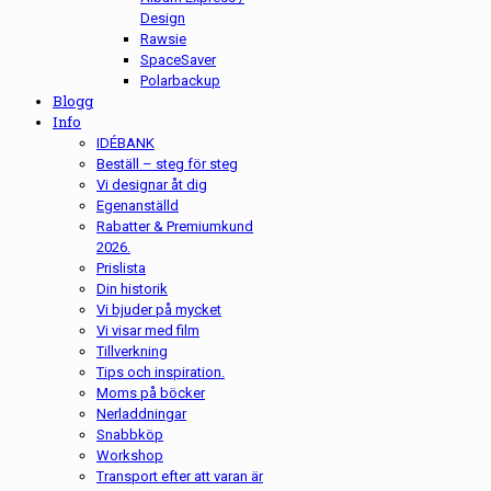
Design
Rawsie
SpaceSaver
Polarbackup
Blogg
Info
IDÉBANK
Beställ – steg för steg
Vi designar åt dig
Egenanställd
Rabatter & Premiumkund
2026.
Prislista
Din historik
Vi bjuder på mycket
Vi visar med film
Tillverkning
Tips och inspiration.
Moms på böcker
Nerladdningar
Snabbköp
Workshop
Transport efter att varan är