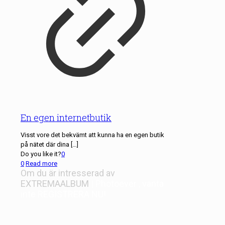
En egen internetbutik
Visst vore det bekvämt att kunna ha en egen butik
på nätet där dina
[…]
Do you like it?
0
0
Read more
Om du är intresserad av
EXTREMAALBUM
| Photoever
, vänta
inte
REGISTRERA NU!