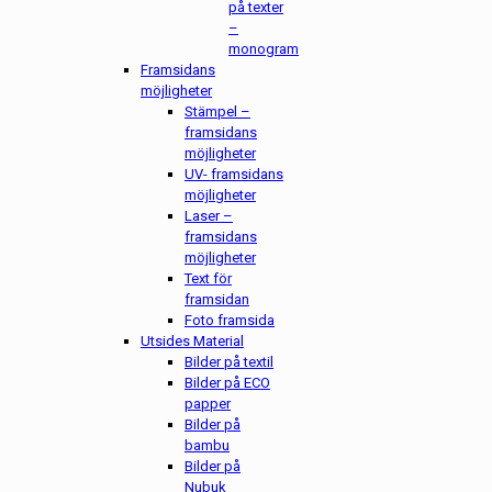
på texter
–
monogram
Framsidans
möjligheter
Stämpel –
framsidans
möjligheter
UV- framsidans
möjligheter
Laser –
framsidans
möjligheter
Text för
framsidan
Foto framsida
Utsides Material
Bilder på textil
Bilder på ECO
papper
Bilder på
bambu
Bilder på
Nubuk