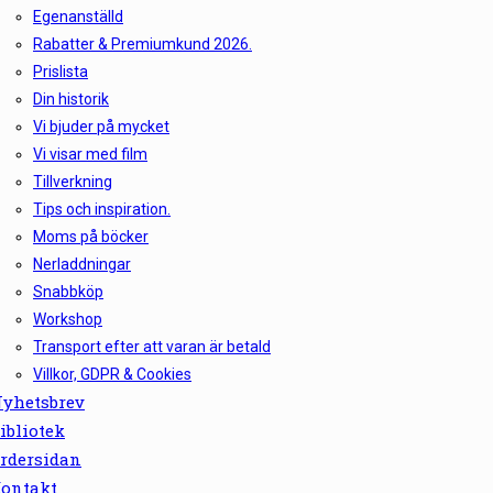
Egenanställd
Rabatter & Premiumkund 2026.
Prislista
Din historik
Vi bjuder på mycket
Vi visar med film
Tillverkning
Tips och inspiration.
Moms på böcker
Nerladdningar
Snabbköp
Workshop
Transport efter att varan är betald
Villkor, GDPR & Cookies
yhetsbrev
ibliotek
rdersidan
ontakt