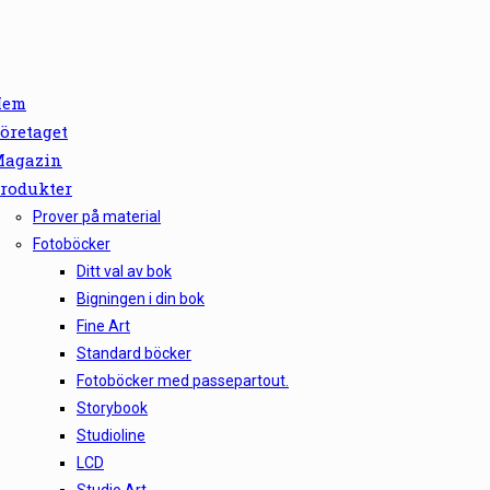
Hem
öretaget
agazin
rodukter
Prover på material
Fotoböcker
Ditt val av bok
Bigningen i din bok
Fine Art
Standard böcker
Fotoböcker med passepartout.
Storybook
Studioline
LCD