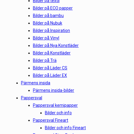
Bilder på textil
Bilder på ECO papper
Bilder på bambu
Bilder på Nubuk
Bilder på Inspiration
Bilder på Vinyl
Bilder på Nya Konstläder
Bilder på Konstläder
Bilder på Trä
Bilder på Läder CS
Bilder på Läder EX
Pärmens insida
Pärmens insida-bilder
Pappersval
Pappersval kemipapper
Bilder och info
Pappersval Fineart
Bilder och info Fineart