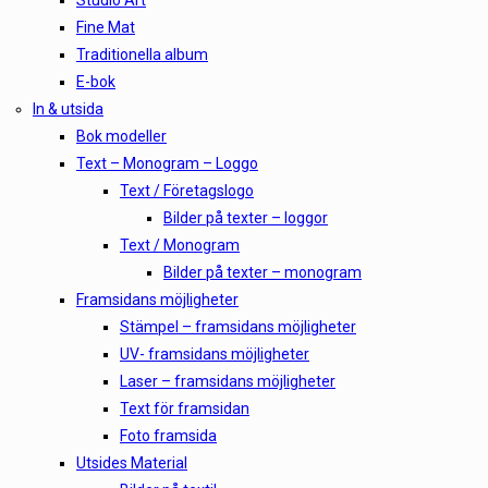
Studio Art
Fine Mat
Traditionella album
E-bok
In & utsida
Bok modeller
Text – Monogram – Loggo
Text / Företagslogo
Bilder på texter – loggor
Text / Monogram
Bilder på texter – monogram
Framsidans möjligheter
Stämpel – framsidans möjligheter
UV- framsidans möjligheter
Laser – framsidans möjligheter
Text för framsidan
Foto framsida
Utsides Material