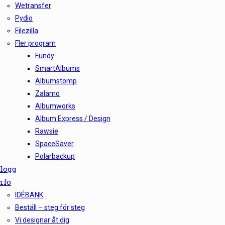
Wetransfer
Pydio
Filezilla
Fler program
Fundy
SmartAlbums
Albumstomp
Zalamo
Albumworks
Album Express / Design
Rawsie
SpaceSaver
Polarbackup
logg
nfo
IDÉBANK
Beställ – steg för steg
Vi designar åt dig