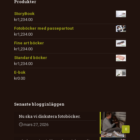
Produkter
StoryBook
kr
1,234.00
Fotoböcker med passepartout
kr
1,234.00
Fine art böcker
kr
1,234.00
Standard böcker
kr
1,234.00
E-bok
kr
0.00
Senaste blogginläggen
Nu ska vi diskutera fotoböcker.
mars 27, 2026
0