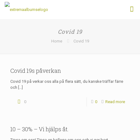
Covid 19
Home
Covid 19
Covid 19s påverkan
Covid 19 på verkar oss alla på flera sätt, du kanske träffar färre
och
[…]
0
0
Read more
10 – 30% – Vi hjälps åt.
Tipsa om oss! Tipsa en kollega om oss och vi ger bort