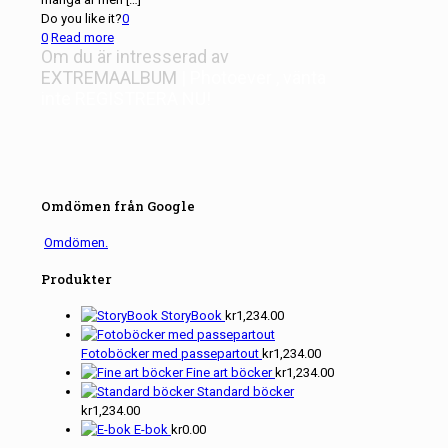
Do you like it?
0
0
Read more
Om du är intresserad av
EXTREMAALBUM
| Photoever
, vänta
inte
REGISTRERA NU!
Omdömen från Google
Omdömen.
Produkter
StoryBook
kr
1,234.00
Fotoböcker med passepartout
kr
1,234.00
Fine art böcker
kr
1,234.00
Standard böcker
kr
1,234.00
E-bok
kr
0.00