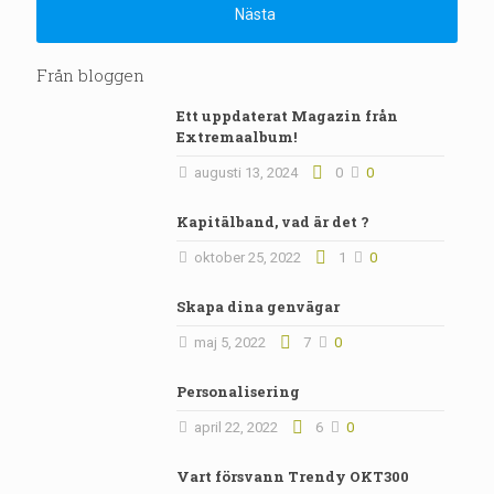
Nästa
Från bloggen
Ett uppdaterat Magazin från
Extremaalbum!
augusti 13, 2024
0
0
Kapitälband, vad är det ?
oktober 25, 2022
1
0
Skapa dina genvägar
maj 5, 2022
7
0
Personalisering
april 22, 2022
6
0
Vart försvann Trendy OKT300